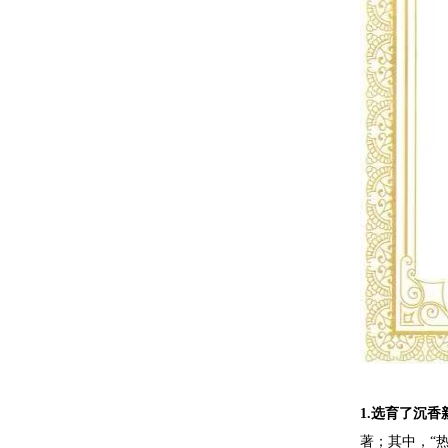
1.
选育了沉香
著；其中，“