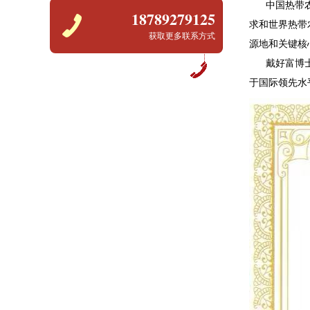
中国热带农业
18789279125
求和世界热带
获取更多联系方式
源地和关键核
戴好富博士带
于国际领先水