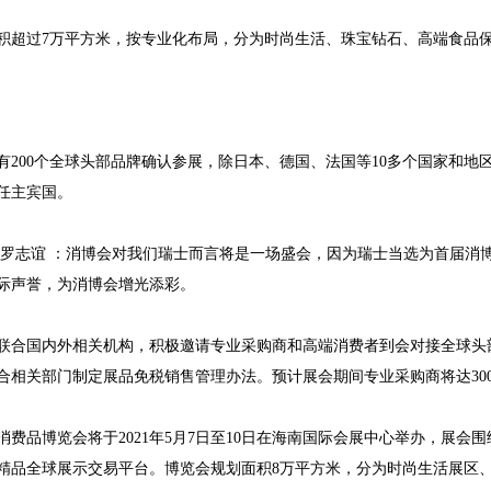
积超过7万平方米，按专业化布局，分为时尚生活、珠宝钻石、高端食品
有200个全球头部品牌确认参展，除日本、德国、法国等10多个国家和地
1
2
3
4
5
任主宾国。
 罗志谊 ：消博会对我们瑞士而言将是一场盛会，因为瑞士当选为首届消
际声誉，为消博会增光添彩。
联合国内外相关机构，积极邀请专业采购商和高端消费者到会对接全球头
合相关部门制定展品免税销售管理办法。预计展会期间专业采购商将达3000
消费品博览会将于2021年5月7日至10日在海南国际会展中心举办，展
精品全球展示交易平台。博览会规划面积8万平方米，分为时尚生活展区